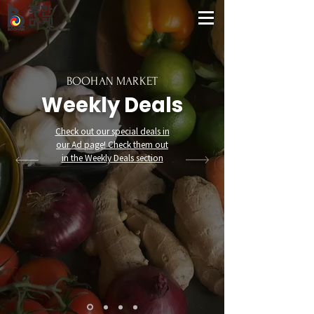
부한
마켓
BOOHAN MARKET
Weekly Deals
Check out our special deals in
our Ad page! Check them out
in the Weekly Deals section