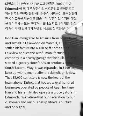
되었습니다. 한부남 대표와 그의 가족은 2000년도에
Edmonds에 또 다른 부한마켓 식료품점을 운영함으로
워싱턴주의 한인분들과 아시아음식 사랑하는 모든 분들께
한국 식료품을 제공하고 있습니다. 부한마켓은 저희 마켓
을 찾아주시는 모든 고객과 비즈니스 파트너에 대한 헌신
이 우리의 첫 번째이자 유일한 목표로 삼고있습니다.
Boo Han immigrated to America from South Korea
and settled in Lakewood on March 3, 1973. He
settled his family into a 400 sq ft home along
Lakeview and started a tofu manufacturing
company in a nearby garage that he built. He later
started a grocery store for Asian products along
South Tacoma Way. It was expanded in 1990 to
keep up with demand after the demolition below.
That 35,000 sq ft store is now the heart of the
International District that houses several hundred
businesses operated by people of Asian heritage.
Han and his family also operate a grocery store in
Edmonds. We believe that our dedication to our
customers and our business partners is our first
and only goal.